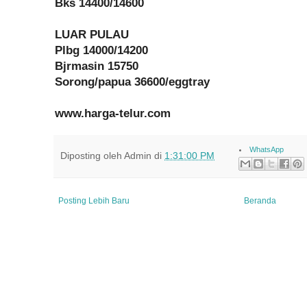
Bks 14400/14600
LUAR PULAU
Plbg 14000/14200
Bjrmasin 15750
Sorong/papua 36600/eggtray
www.harga-telur.com
WhatsApp
Diposting oleh
Admin
di
1:31:00 PM
Posting Lebih Baru
Beranda