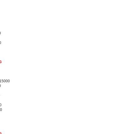
0
0
G
/15000
0
0
0
00
G