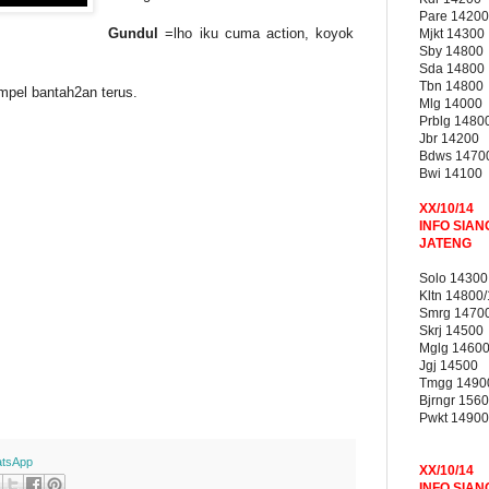
Pare 14200
Gundul
=lho iku cuma action, koyok
Mjkt 14300
Sby 14800
Sda 14800
Tbn 14800
pel bantah2an terus.
Mlg 14000
Prblg 1480
Jbr 14200
Bdws 1470
Bwi 14100
XX/10/14
INFO SIAN
JATENG
Solo 14300
Kltn 14800
Smrg 1470
Skrj 14500
Mglg 1460
Jgj 14500
Tmgg 1490
Bjrngr 156
Pwkt 14900
tsApp
XX/10/14
INFO SIAN