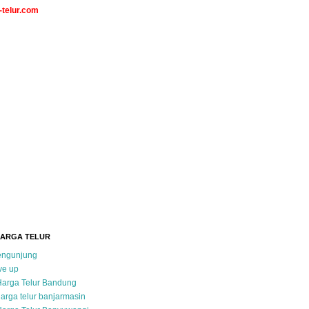
telur.com
HARGA TELUR
pengunjung
ve up
Harga Telur Bandung
arga telur banjarmasin