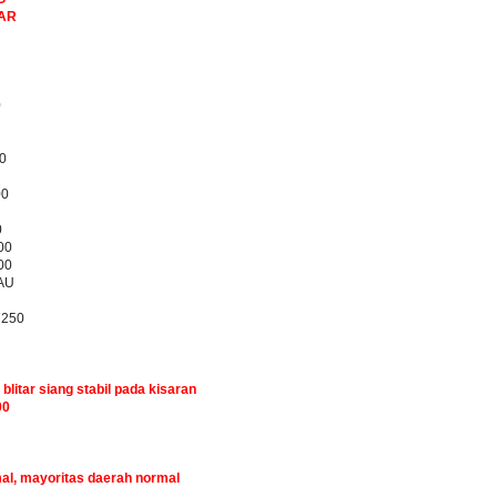
BAR
0
0
00
0
00
00
AU
7250
 blitar siang stabil pada kisaran
00
mal, mayoritas daerah normal