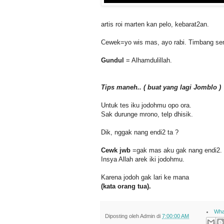
artis roi marten kan pelo, kebarat2an.
Cewek=yo wis mas, ayo rabi. Timbang sem
Gundul
= Alhamdulillah.
Tips maneh.. ( buat yang lagi Jomblo )
Untuk tes iku jodohmu opo ora.
Sak durunge mrono, telp dhisik.
Dik, nggak nang endi2 ta ?
Cewk jwb
=gak mas aku gak nang endi2.
Insya Allah arek iki jodohmu.
Karena jodoh gak lari ke mana
(kata orang tua).
Wha
Diposting oleh
Admin
di
7:00:00 AM