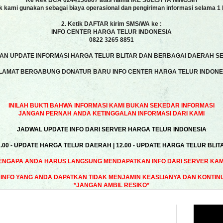
Ke Rek BCA 0244156807 atas nama IKE SULISTYA NINGSIH
k kami gunakan sebagai biaya operasional dan pengiriman informasi selama 1 
2. Ketik DAFTAR kirim SMS/WA ke :
INFO CENTER HARGA TELUR INDONESIA
0822 3265 8851
N UPDATE INFORMASI HARGA TELUR BLITAR DAN BERBAGAI DAERAH SE
LAMAT BERGABUNG DONATUR BARU INFO CENTER HARGA TELUR INDONE
INILAH BUKTI BAHWA INFORMASI KAMI BUKAN SEKEDAR INFORMASI
JANGAN PERNAH ANDA KETINGGALAN INFORMASI DARI KAMI
JADWAL UPDATE INFO DARI SERVER HARGA TELUR INDONESIA
1.00 - UPDATE HARGA TELUR DAERAH | 12.00 - UPDATE HARGA TELUR BLIT
ENGAPA ANDA HARUS LANGSUNG MENDAPATKAN INFO DARI SERVER KAMI
INFO YANG ANDA DAPATKAN TIDAK MENJAMIN KEASLIANYA DAN KONTIN
*JANGAN AMBIL RESIKO*