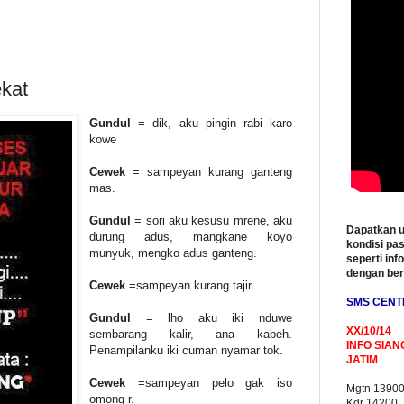
ekat
Gundul
= dik, aku pingin rabi karo
kowe
Cewek
= sampeyan kurang ganteng
mas.
Gundul
= sori aku kesusu mrene, aku
Dapatkan u
durung adus, mangkane koyo
kondisi pas
munyuk, mengko adus ganteng.
seperti inf
dengan be
Cewek
=sampeyan kurang tajir.
SMS CENT
Gundul
= lho aku iki nduwe
XX/10/14
sembarang kalir, ana kabeh.
INFO SIAN
Penampilanku iki cuman nyamar tok.
JATIM
Cewek
=sampeyan pelo gak iso
Mgtn 1390
omong r.
Kdr 14200