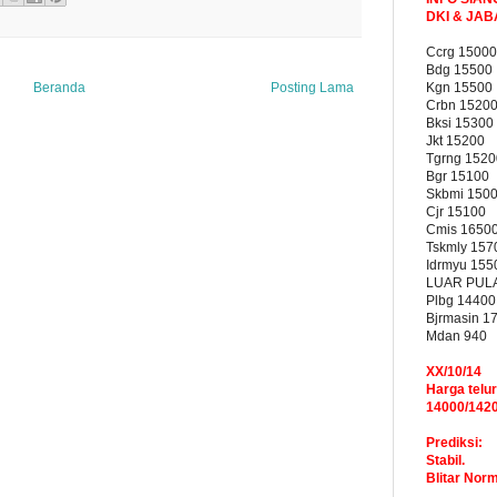
DKI & JA
Ccrg 15000
Bdg 15500
Kgn 15500
Beranda
Posting Lama
Crbn 1520
Bksi 15300
Jkt 15200
Tgrng 1520
Bgr 15100
Skbmi 150
Cjr 15100
Cmis 1650
Tskmly 157
Idrmyu 155
LUAR PUL
Plbg 14400
Bjrmasin 1
Mdan 940
XX/10/14
Harga telur
14000/142
Prediksi:
Stabil.
Blitar Nor