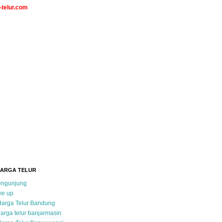
telur.com
HARGA TELUR
pengunjung
ve up
Harga Telur Bandung
arga telur banjarmasin