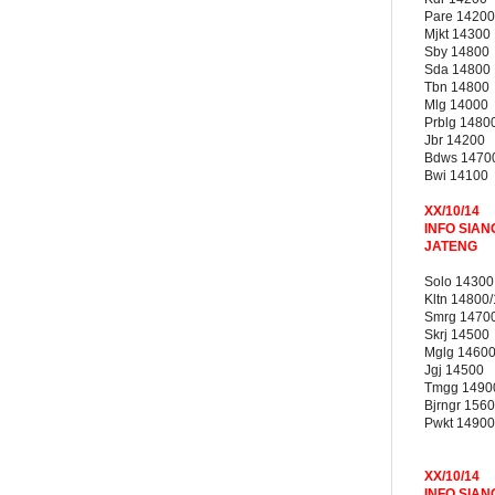
Pare 14200
Mjkt 14300
Sby 14800
Sda 14800
Tbn 14800
Mlg 14000
Prblg 1480
Jbr 14200
Bdws 1470
Bwi 14100
XX/10/14
INFO SIAN
JATENG
Solo 14300
Kltn 14800
Smrg 1470
Skrj 14500
Mglg 1460
Jgj 14500
Tmgg 1490
Bjrngr 156
Pwkt 14900
XX/10/14
INFO SIAN