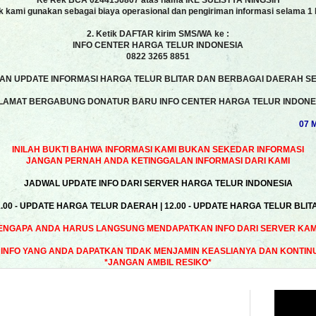
Ke Rek BCA 0244156807 atas nama IKE SULISTYA NINGSIH
k kami gunakan sebagai biaya operasional dan pengiriman informasi selama 1 
2. Ketik DAFTAR kirim SMS/WA ke :
INFO CENTER HARGA TELUR INDONESIA
0822 3265 8851
N UPDATE INFORMASI HARGA TELUR BLITAR DAN BERBAGAI DAERAH SE
LAMAT BERGABUNG DONATUR BARU INFO CENTER HARGA TELUR INDONE
07 MA
INILAH BUKTI BAHWA INFORMASI KAMI BUKAN SEKEDAR INFORMASI
JANGAN PERNAH ANDA KETINGGALAN INFORMASI DARI KAMI
JADWAL UPDATE INFO DARI SERVER HARGA TELUR INDONESIA
1.00 - UPDATE HARGA TELUR DAERAH | 12.00 - UPDATE HARGA TELUR BLIT
ENGAPA ANDA HARUS LANGSUNG MENDAPATKAN INFO DARI SERVER KAMI
INFO YANG ANDA DAPATKAN TIDAK MENJAMIN KEASLIANYA DAN KONTIN
*JANGAN AMBIL RESIKO*