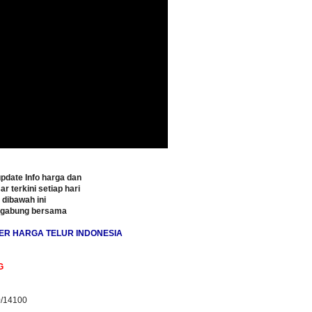
pdate Info harga dan
ar terkini setiap hari
o dibawah ini
rgabung bersama
ER HARGA TELUR INDONESIA
G
0/14100