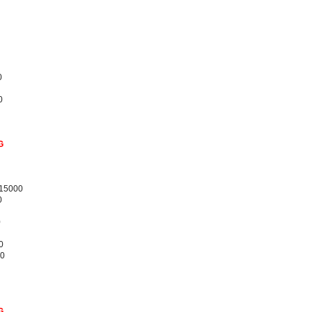
0
0
G
/15000
0
0
0
00
G