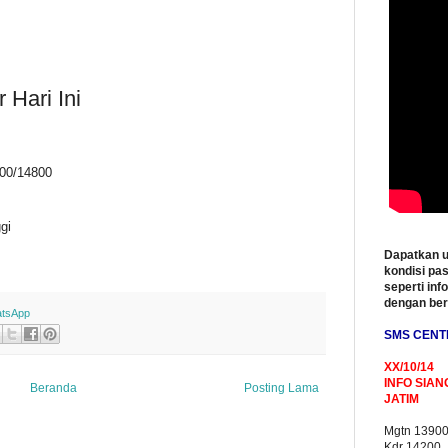
 Hari Ini
4600/14800
gi
Dapatkan u
kondisi pas
seperti inf
dengan be
tsApp
SMS CENT
XX/10/14
INFO SIAN
Beranda
Posting Lama
JATIM
Mgtn 1390
Kdr 14200