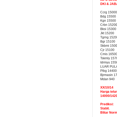
DKI & JA
Ccrg 15000
Bdg 15500
Kgn 15500
Crbn 1520
Bksi 15300
Jkt 15200
Tgrng 1520
Bgr 15100
Skbmi 150
Cjr 15100
Cmis 1650
Tskmly 157
Idrmyu 155
LUAR PUL
Plbg 14400
Bjrmasin 1
Mdan 940
XX/10/14
Harga telur
14000/142
Prediksi:
Stabil.
Blitar Nor