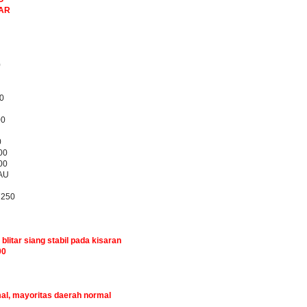
BAR
0
0
00
0
00
00
AU
7250
 blitar siang stabil pada kisaran
00
mal, mayoritas daerah normal