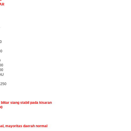
BAR
0
0
00
0
00
00
AU
7250
 blitar siang stabil pada kisaran
00
mal, mayoritas daerah normal