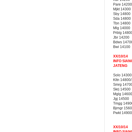
Pare 14200
Mjkt 14300
Sby 14800
Sda 14800
Tbn 14800
Mlg 14000
Prblg 1480
Jbr 14200
Bdws 1470
Bwi 14100
XX/10/14
INFO SIAN
JATENG
Solo 14300
Kltn 14800
Smrg 1470
Skrj 14500
Mglg 1460
Jgj 14500
Tmgg 1490
Bjrngr 156
Pwkt 14900
XX/10/14
INFO SIAN