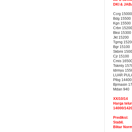
DKI & JA
Ccrg 15000
Bdg 15500
Kgn 15500
Crbn 1520
Bksi 15300
Jkt 15200
Tgrng 1520
Bgr 15100
Skbmi 150
Cjr 15100
Cmis 1650
Tskmly 157
Idrmyu 155
LUAR PUL
Plbg 14400
Bjrmasin 1
Mdan 940
XX/10/14
Harga telur
14000/142
Prediksi:
Stabil.
Blitar Nor