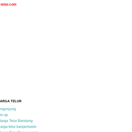
telur.com
HARGA TELUR
pengunjung
ve up
Harga Telur Bandung
arga telur banjarmasin