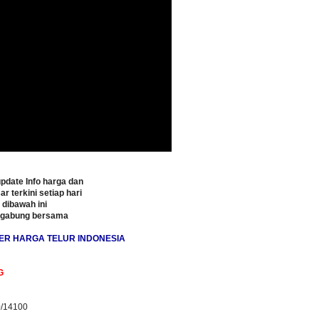
pdate Info harga dan
ar terkini setiap hari
o dibawah ini
rgabung bersama
ER HARGA TELUR INDONESIA
G
0/14100