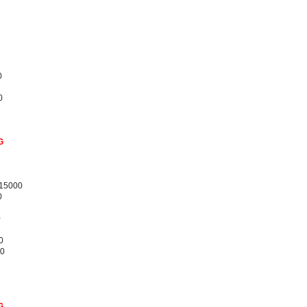
0
0
G
/15000
0
0
0
00
G