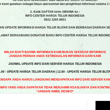
Ke Rek BCA 0244156807 atas nama IKE SULISTYA NINGSIH
k kami gunakan sebagai biaya operasional dan pengiriman informasi selama 1 
2. Ketik DAFTAR kirim SMS/WA ke :
INFO CENTER HARGA TELUR INDONESIA
0822 3265 8851
N UPDATE INFORMASI HARGA TELUR BLITAR DAN BERBAGAI DAERAH SE
LAMAT BERGABUNG DONATUR BARU INFO CENTER HARGA TELUR INDONE
INILAH BUKTI BAHWA INFORMASI KAMI BUKAN SEKEDAR INFORMASI
JANGAN PERNAH ANDA KETINGGALAN INFORMASI DARI KAMI
JADWAL UPDATE INFO DARI SERVER HARGA TELUR INDONESIA
1.00 - UPDATE HARGA TELUR DAERAH | 12.00 - UPDATE HARGA TELUR BLIT
ENGAPA ANDA HARUS LANGSUNG MENDAPATKAN INFO DARI SERVER KAMI
INFO YANG ANDA DAPATKAN TIDAK MENJAMIN KEASLIANYA DAN KONTIN
*JANGAN AMBIL RESIKO*