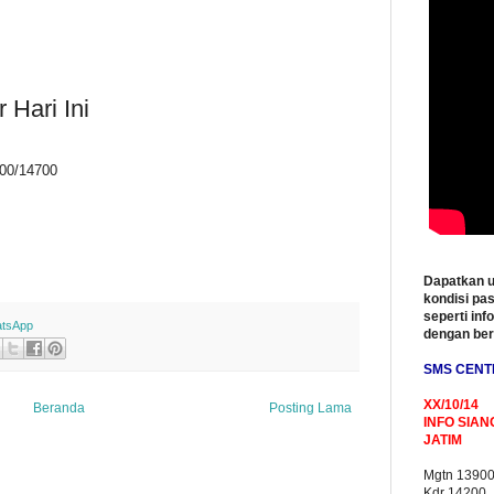
 Hari Ini
4500/14700
Dapatkan u
kondisi pas
seperti inf
tsApp
dengan be
SMS CENT
XX/10/14
Beranda
Posting Lama
INFO SIAN
JATIM
Mgtn 1390
Kdr 14200