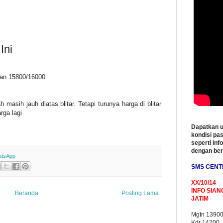
Ini
aran 15800/16000
h masih jauh diatas blitar. Tetapi turunya harga di blitar
ga lagi
Dapatkan u
kondisi pas
seperti inf
dengan be
tsApp
SMS CENT
XX/10/14
INFO SIAN
Beranda
Posting Lama
JATIM
Mgtn 1390
Kdr 14200