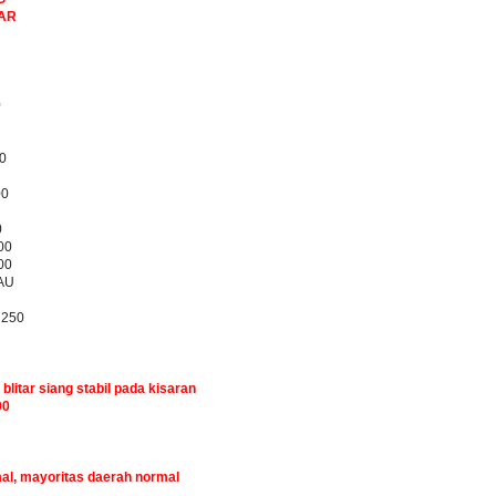
BAR
0
0
00
0
00
00
AU
7250
 blitar siang stabil pada kisaran
00
mal, mayoritas daerah normal