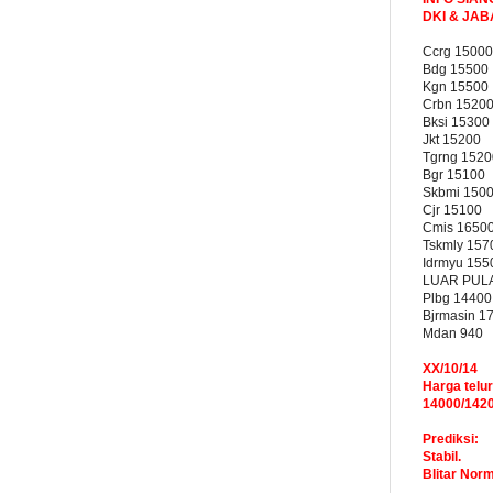
DKI & JA
Ccrg 15000
Bdg 15500
Kgn 15500
Crbn 1520
Bksi 15300
Jkt 15200
Tgrng 1520
Bgr 15100
Skbmi 150
Cjr 15100
Cmis 1650
Tskmly 157
Idrmyu 155
LUAR PUL
Plbg 14400
Bjrmasin 1
Mdan 940
XX/10/14
Harga telur
14000/142
Prediksi:
Stabil.
Blitar Nor