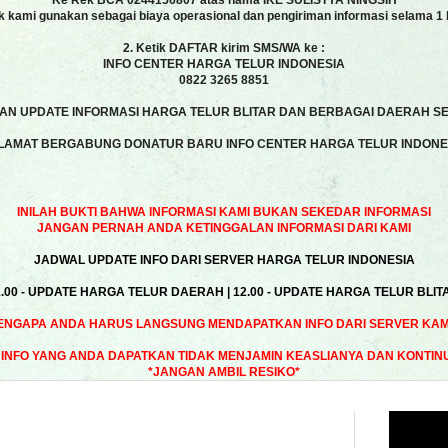
Ke Rek BCA 0244156807 atas nama IKE SULISTYA NINGSIH
k kami gunakan sebagai biaya operasional dan pengiriman informasi selama 1 
2. Ketik DAFTAR kirim SMS/WA ke :
INFO CENTER HARGA TELUR INDONESIA
0822 3265 8851
N UPDATE INFORMASI HARGA TELUR BLITAR DAN BERBAGAI DAERAH SE
LAMAT BERGABUNG DONATUR BARU INFO CENTER HARGA TELUR INDONE
INILAH BUKTI BAHWA INFORMASI KAMI BUKAN SEKEDAR INFORMASI
JANGAN PERNAH ANDA KETINGGALAN INFORMASI DARI KAMI
JADWAL UPDATE INFO DARI SERVER HARGA TELUR INDONESIA
1.00 - UPDATE HARGA TELUR DAERAH | 12.00 - UPDATE HARGA TELUR BLIT
ENGAPA ANDA HARUS LANGSUNG MENDAPATKAN INFO DARI SERVER KAMI
INFO YANG ANDA DAPATKAN TIDAK MENJAMIN KEASLIANYA DAN KONTIN
*JANGAN AMBIL RESIKO*