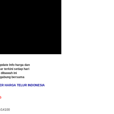
pdate Info harga dan
ar terkini setiap hari
o dibawah ini
rgabung bersama
ER HARGA TELUR INDONESIA
G
0/14100