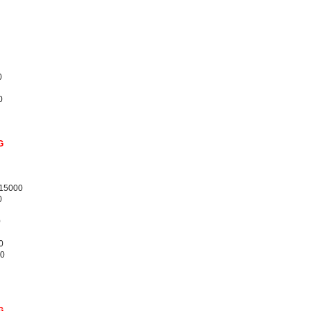
0
0
G
/15000
0
0
0
00
G