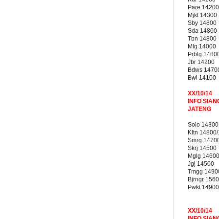
Pare 14200
Mjkt 14300
Sby 14800
Sda 14800
Tbn 14800
Mlg 14000
Prblg 1480
Jbr 14200
Bdws 1470
Bwi 14100
XX/10/14
INFO SIAN
JATENG
Solo 14300
Kltn 14800
Smrg 1470
Skrj 14500
Mglg 1460
Jgj 14500
Tmgg 1490
Bjrngr 156
Pwkt 14900
XX/10/14
INFO SIAN