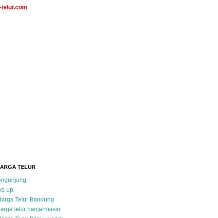
telur.com
HARGA TELUR
pengunjung
ve up
Harga Telur Bandung
arga telur banjarmasin