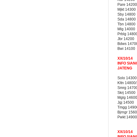
Pare 14200
Mjkt 14300
Sby 14800
Sda 14800
Tbn 14800
Mlg 14000
Prblg 1480
Jbr 14200
Bdws 1470
Bwi 14100
XX/10/14
INFO SIAN
JATENG
Solo 14300
Kltn 14800
Smrg 1470
Skrj 14500
Mglg 1460
Jgj 14500
Tmgg 1490
Bjrngr 156
Pwkt 14900
XX/10/14
INFO SIAN