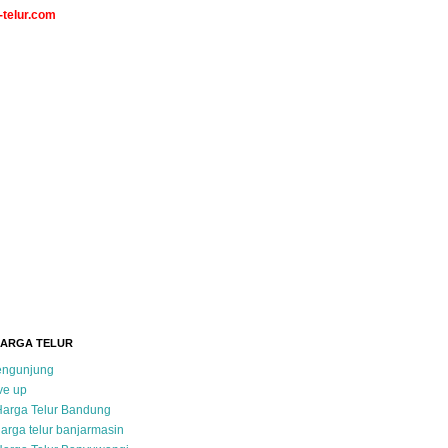
telur.com
HARGA TELUR
pengunjung
ve up
Harga Telur Bandung
arga telur banjarmasin