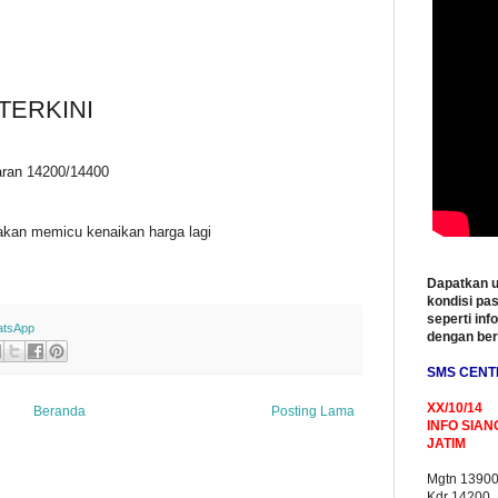
TERKINI
saran 14200/14400
 akan memicu kenaikan harga lagi
Dapatkan u
kondisi pas
seperti inf
tsApp
dengan be
SMS CENT
XX/10/14
Beranda
Posting Lama
INFO SIAN
JATIM
Mgtn 1390
Kdr 14200