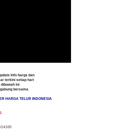
pdate Info harga dan
ar terkini setiap hari
o dibawah ini
rgabung bersama
ER HARGA TELUR INDONESIA
G
0/14100