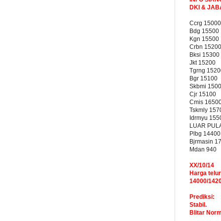
DKI & JA
Ccrg 15000
Bdg 15500
Kgn 15500
Crbn 1520
Bksi 15300
Jkt 15200
Tgrng 1520
Bgr 15100
Skbmi 150
Cjr 15100
Cmis 1650
Tskmly 157
Idrmyu 155
LUAR PUL
Plbg 14400
Bjrmasin 1
Mdan 940
XX/10/14
Harga telur
14000/142
Prediksi:
Stabil.
Blitar Nor