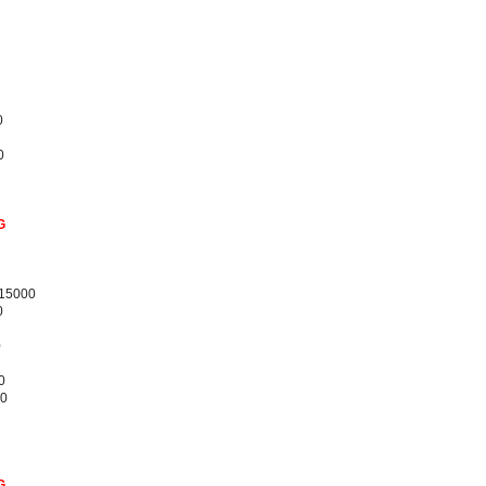
0
0
G
/15000
0
0
0
00
G