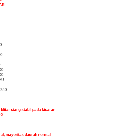
BAR
0
0
00
0
00
00
AU
7250
 blitar siang stabil pada kisaran
00
mal, mayoritas daerah normal