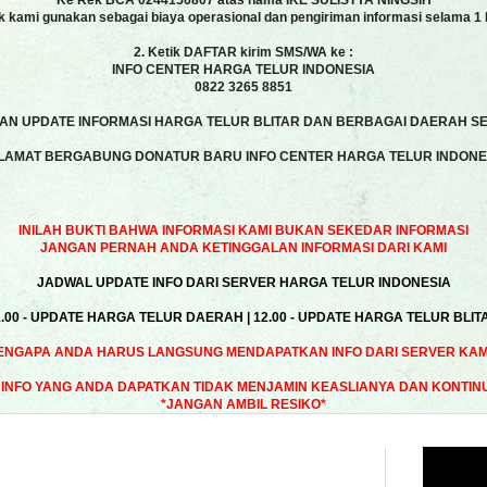
Ke Rek BCA 0244156807 atas nama IKE SULISTYA NINGSIH
k kami gunakan sebagai biaya operasional dan pengiriman informasi selama 1 
2. Ketik DAFTAR kirim SMS/WA ke :
INFO CENTER HARGA TELUR INDONESIA
0822 3265 8851
N UPDATE INFORMASI HARGA TELUR BLITAR DAN BERBAGAI DAERAH SE
LAMAT BERGABUNG DONATUR BARU INFO CENTER HARGA TELUR INDONE
INILAH BUKTI BAHWA INFORMASI KAMI BUKAN SEKEDAR INFORMASI
JANGAN PERNAH ANDA KETINGGALAN INFORMASI DARI KAMI
JADWAL UPDATE INFO DARI SERVER HARGA TELUR INDONESIA
1.00 - UPDATE HARGA TELUR DAERAH | 12.00 - UPDATE HARGA TELUR BLIT
ENGAPA ANDA HARUS LANGSUNG MENDAPATKAN INFO DARI SERVER KAMI
INFO YANG ANDA DAPATKAN TIDAK MENJAMIN KEASLIANYA DAN KONTIN
*JANGAN AMBIL RESIKO*