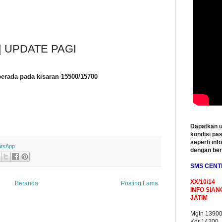
| UPDATE PAGI
r berada pada kisaran 15500/15700
Dapatkan u
kondisi pas
seperti inf
tsApp
dengan be
SMS CENT
XX/10/14
Beranda
Posting Lama
INFO SIAN
JATIM
Mgtn 1390
Kdr 14200