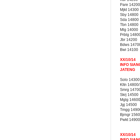
Pare 14200
Mjkt 14300
Sby 14800
Sda 14800
Tbn 14800
Mlg 14000
Prblg 1480
Jbr 14200
Bdws 1470
Bwi 14100
XX/10/14
INFO SIAN
JATENG
Solo 14300
Kltn 14800
Smrg 1470
Skrj 14500
Mglg 1460
Jgj 14500
Tmgg 1490
Bjrngr 156
Pwkt 14900
XX/10/14
INFO SIAN