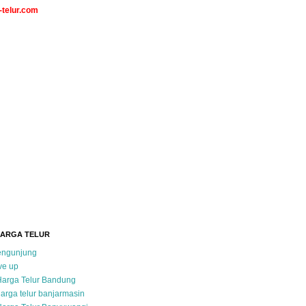
telur.com
HARGA TELUR
pengunjung
ve up
Harga Telur Bandung
arga telur banjarmasin