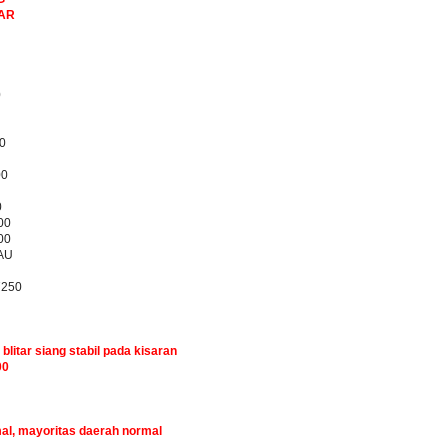
BAR
0
0
00
0
00
00
AU
7250
 blitar siang stabil pada kisaran
00
mal, mayoritas daerah normal