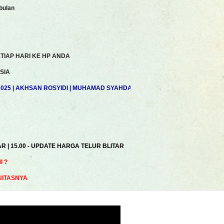
bulan
TIAP HARI KE HP ANDA
SIA
5 | AKHSAN ROSYIDI | MUHAMAD SYAHDAN | ZAELANI | JOSHUA LUKMAN | S
AR | 15.00 - UPDATE HARGA TELUR BLITAR
 ?
UITASNYA