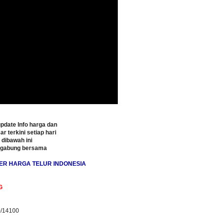
pdate Info harga dan
ar terkini setiap hari
o dibawah ini
rgabung bersama
ER HARGA TELUR INDONESIA
G
0/14100