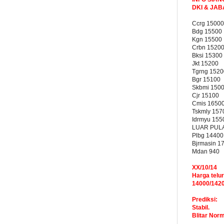
DKI & JA
Ccrg 15000
Bdg 15500
Kgn 15500
Crbn 1520
Bksi 15300
Jkt 15200
Tgrng 1520
Bgr 15100
Skbmi 150
Cjr 15100
Cmis 1650
Tskmly 157
Idrmyu 155
LUAR PUL
Plbg 14400
Bjrmasin 1
Mdan 940
XX/10/14
Harga telur
14000/142
Prediksi:
Stabil.
Blitar Nor