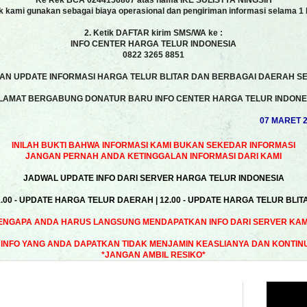
Ke Rek BCA 0244156807 atas nama IKE SULISTYA NINGSIH
k kami gunakan sebagai biaya operasional dan pengiriman informasi selama 1 
2. Ketik DAFTAR kirim SMS/WA ke :
INFO CENTER HARGA TELUR INDONESIA
0822 3265 8851
N UPDATE INFORMASI HARGA TELUR BLITAR DAN BERBAGAI DAERAH SE
LAMAT BERGABUNG DONATUR BARU INFO CENTER HARGA TELUR INDONE
07 MARET 202
INILAH BUKTI BAHWA INFORMASI KAMI BUKAN SEKEDAR INFORMASI
JANGAN PERNAH ANDA KETINGGALAN INFORMASI DARI KAMI
JADWAL UPDATE INFO DARI SERVER HARGA TELUR INDONESIA
1.00 - UPDATE HARGA TELUR DAERAH | 12.00 - UPDATE HARGA TELUR BLIT
ENGAPA ANDA HARUS LANGSUNG MENDAPATKAN INFO DARI SERVER KAMI
INFO YANG ANDA DAPATKAN TIDAK MENJAMIN KEASLIANYA DAN KONTIN
*JANGAN AMBIL RESIKO*