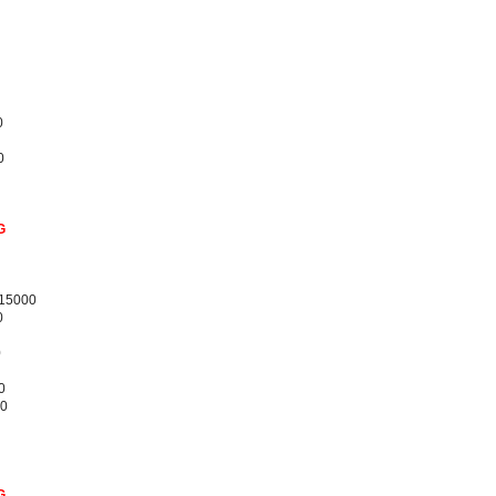
0
0
G
/15000
0
0
0
00
G