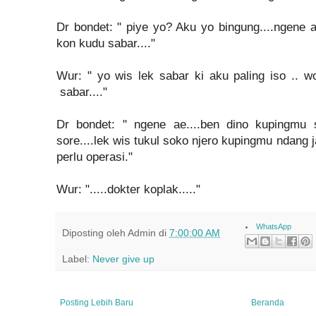
Dr bondet: " piye yo? Aku yo bingung....ngene a
kon kudu sabar...."
Wur: " yo wis lek sabar ki aku paling iso .. 
sabar...."
Dr bondet: " ngene ae....ben dino kupingmu
sore....lek wis tukul soko njero kupingmu ndang j
perlu operasi."
Wur: ".....dokter koplak....."
WhatsApp
Diposting oleh
Admin
di
7:00:00 AM
Label:
Never give up
Posting Lebih Baru
Beranda