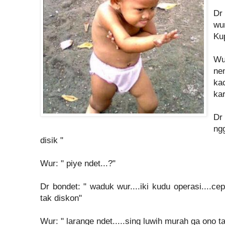
D
wu
Ku
Wu
ne
ka
kar
Dr
ng
disik "
Wur: " piye ndet...?"
Dr bondet: " waduk wur....iki kudu operasi....c
tak diskon"
Wur: " larange ndet.....sing luwih murah ga ono ta