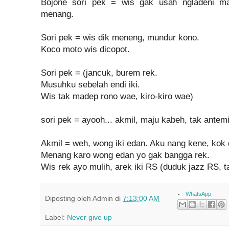
Bojone sori pek = wis gak usah ngladeni m
menang.
Sori pek = wis dik meneng, mundur kono.
Koco moto wis dicopot.
Sori pek = (jancuk, burem rek.
Musuhku sebelah endi iki.
Wis tak madep rono wae, kiro-kiro wae)
sori pek = ayooh... akmil, maju kabeh, tak antemi s
Akmil = weh, wong iki edan. Aku nang kene, ko
Menang karo wong edan yo gak bangga rek.
Wis rek ayo mulih, arek iki RS (duduk jazz RS, 
WhatsApp
Diposting oleh
Admin
di
7:13:00 AM
Label:
Never give up