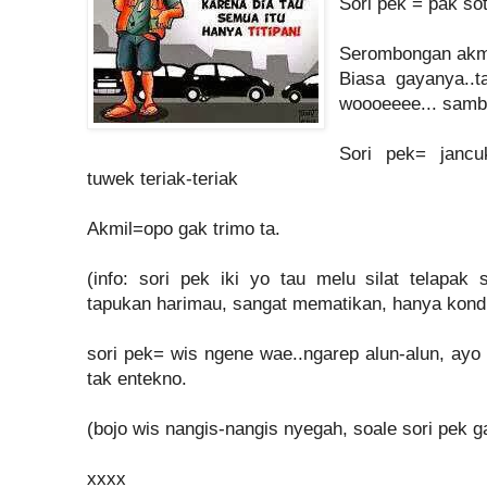
Sori pek = pak so
Serombongan akmi
Biasa gayanya..t
woooeeee... sambe
Sori pek= janc
tuwek teriak-teriak
Akmil=opo gak trimo ta.
(info: sori pek iki yo tau melu silat telapak
tapukan harimau, sangat mematikan, hanya kondis
sori pek= wis ngene wae..ngarep alun-alun, ayo
tak entekno.
(bojo wis nangis-nangis nyegah, soale sori pek 
xxxx