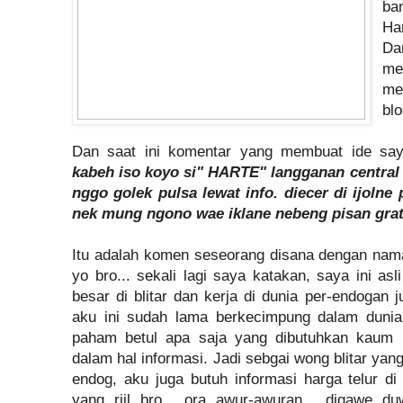
ba
Ha
D
me
me
bl
Dan saat ini komentar yang membuat ide say
kabeh iso koyo si" HARTE" langganan central 
nggo golek pulsa lewat info. diecer di ijolne
nek mung ngono wae iklane nebeng pisan grati
Itu adalah komen seseorang disana dengan nama
yo bro... sekali lagi saya katakan, saya ini asli w
besar di blitar dan kerja di dunia per-endogan j
aku ini sudah lama berkecimpung dalam dunia 
paham betul apa saja yang dibutuhkan kaum p
dalam hal informasi. Jadi sebgai wong blitar yang
endog, aku juga butuh informasi harga telur di 
yang riil bro... ora awur-awuran... digawe 