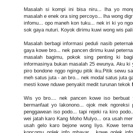
Masalah si kompi ini bisa niru... lha yo mongg
masalah e enek ora sing percoyo... lha wong dig
infomu... opo maneh kon tuku... nek iri ki yo ngo
sok gaya nuturi. Koyok dirimu kuwi wong wis pal
Masalah berbagi informasi peduli nasib peternak
gaya kowe bro... nek pancen dirimu kuwi peterna
masalah bagimu, pokok sing penting ki bagi
informasinya bukan masalah 25 ewunya. Aku ki yo
piro bondone nggo ngingu pitik iku.Pitik sewu s
meh satus juta - an bro... nek modal satus juta
mesti kowe nduwe penyakit medit turunan tekok
Wis yo bro.... nek pancen kowe iso berbuat 
bermanfaat yo lakonono... ojok mek ngoreksi 
penggawean iso podo... tapi rejeki ra kiro podo.
wei jatah karo Kang Moho Mulyo... ora usah meri
usah gelo karo bejone wong liyo. Kowe terna
koncomu golek info mbayar... kowe golek info