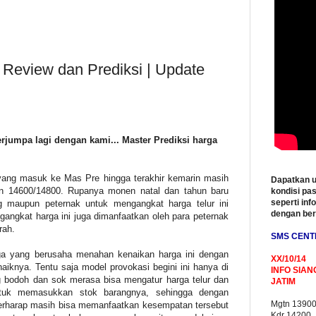
| Review dan Prediksi | Update
erjumpa lagi dengan kami... Master Prediksi harga
r yang masuk ke Mas Pre hingga terakhir kemarin masih
Dapatkan u
ran 14600/14800. Rupanya monen natal dan tahun baru
kondisi pas
seperti inf
g maupun peternak untuk mengangkat harga telur ini
dengan be
angkat harga ini juga dimanfaatkan oleh para peternak
rah.
SMS CENT
a yang berusaha menahan kenaikan harga ini dengan
XX/10/14
aiknya. Tentu saja model provokasi begini ini hanya di
INFO SIAN
g bodoh dan sok merasa bisa mengatur harga telur dan
JATIM
ntuk memasukkan stok barangnya, sehingga dengan
Mgtn 1390
berharap masih bisa memanfaatkan kesempatan tersebut
Kdr 14200