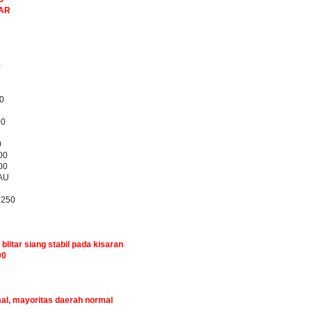
BAR
0
0
00
0
00
00
AU
7250
 blitar siang stabil pada kisaran
00
mal, mayoritas daerah normal