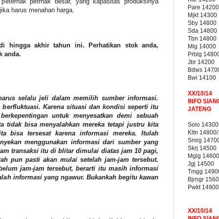
eternak petrnak besar, yang kapasitas produksinya
Pare 14200
 jika harus menahan harga.
Mjkt 14300
Sby 14800
Sda 14800
Tbn 14800
di hingga akhir tahun ini. Perhatikan stok anda,
Mlg 14000
k anda.
Prblg 1480
Jbr 14200
Bdws 1470
Bwi 14100
XX/10/14
harus selalu jeli dalam memilih sumber informasi.
INFO SIAN
berfluktuasi. Karena situasi dan kondisi seperti itu
JATENG
g berkepentingan untuk menyesatkan demi sebuah
 tidak bisa menyalahkan mereka tetapi justru kita
Solo 14300
Kltn 14800
ta bisa tersesat karena informasi mereka. Itulah
Smrg 1470
nyekan menggunakan informasi dari sumber yang
Skrj 14500
am transaksi itu di blitar dimulai diatas jam 10 pagi,
Mglg 1460
h pun pasti akan mulai setelah jam-jam tersebut.
Jgj 14500
belum jam-jam tersebut, berarti itu masih informasi
Tmgg 1490
adalah informasi yang ngawur. Bukankah begitu kawan
Bjrngr 156
Pwkt 14900
XX/10/14
INFO SIAN