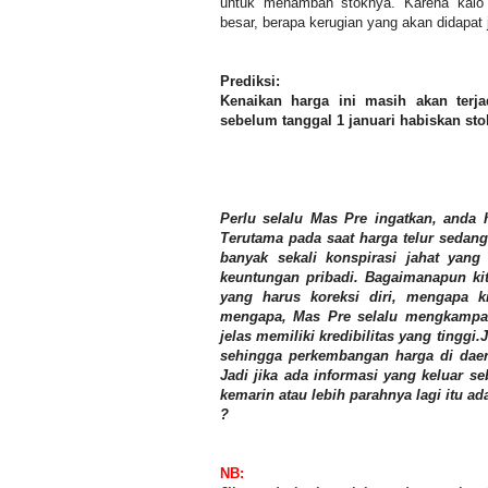
untuk menambah stoknya. Karena kalo p
besar, berapa kerugian yang akan didapat
Prediksi:
Kenaikan harga ini masih akan terja
sebelum tanggal 1 januari habiskan sto
Perlu selalu Mas Pre ingatkan, anda 
Terutama pada saat harga telur sedang 
banyak sekali konspirasi jahat yan
keuntungan pribadi. Bagaimanapun kita
yang harus koreksi diri, mengapa ki
mengapa, Mas Pre selalu mengkampa
jelas memiliki kredibilitas yang tinggi.J
sehingga perkembangan harga di daera
Jadi jika ada informasi yang keluar se
kemarin atau lebih parahnya lagi itu 
?
NB: