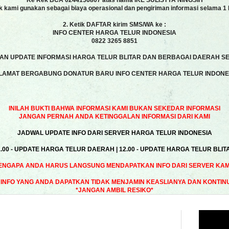
Ke Rek BCA 0244156807 atas nama IKE SULISTYA NINGSIH
k kami gunakan sebagai biaya operasional dan pengiriman informasi selama 1 
2. Ketik DAFTAR kirim SMS/WA ke :
INFO CENTER HARGA TELUR INDONESIA
0822 3265 8851
N UPDATE INFORMASI HARGA TELUR BLITAR DAN BERBAGAI DAERAH SE
LAMAT BERGABUNG DONATUR BARU INFO CENTER HARGA TELUR INDONE
INILAH BUKTI BAHWA INFORMASI KAMI BUKAN SEKEDAR INFORMASI
JANGAN PERNAH ANDA KETINGGALAN INFORMASI DARI KAMI
JADWAL UPDATE INFO DARI SERVER HARGA TELUR INDONESIA
1.00 - UPDATE HARGA TELUR DAERAH | 12.00 - UPDATE HARGA TELUR BLIT
ENGAPA ANDA HARUS LANGSUNG MENDAPATKAN INFO DARI SERVER KAMI
INFO YANG ANDA DAPATKAN TIDAK MENJAMIN KEASLIANYA DAN KONTIN
*JANGAN AMBIL RESIKO*