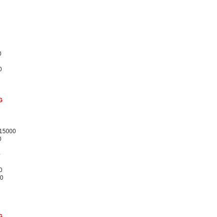
0
0
G
/15000
0
0
0
00
G