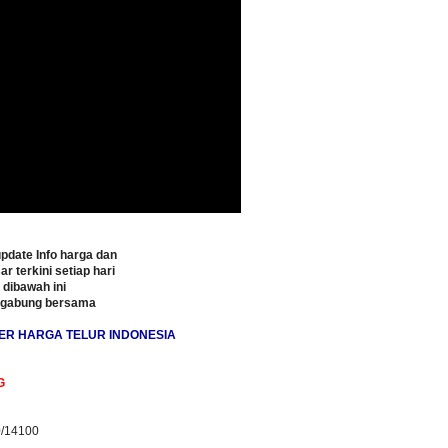
pdate Info harga dan
ar terkini setiap hari
o dibawah ini
rgabung bersama
ER HARGA TELUR INDONESIA
G
0/14100