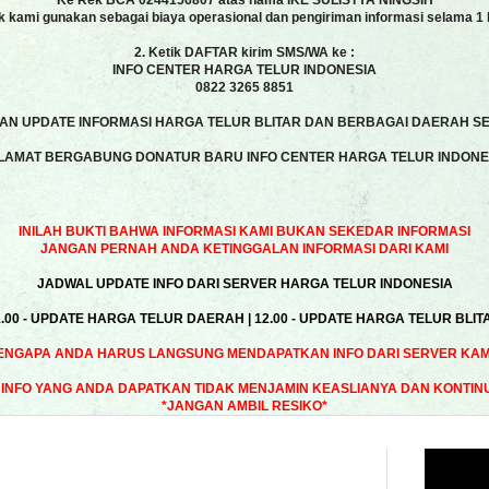
Ke Rek BCA 0244156807 atas nama IKE SULISTYA NINGSIH
k kami gunakan sebagai biaya operasional dan pengiriman informasi selama 1 
2. Ketik DAFTAR kirim SMS/WA ke :
INFO CENTER HARGA TELUR INDONESIA
0822 3265 8851
N UPDATE INFORMASI HARGA TELUR BLITAR DAN BERBAGAI DAERAH SE
LAMAT BERGABUNG DONATUR BARU INFO CENTER HARGA TELUR INDONE
INILAH BUKTI BAHWA INFORMASI KAMI BUKAN SEKEDAR INFORMASI
JANGAN PERNAH ANDA KETINGGALAN INFORMASI DARI KAMI
JADWAL UPDATE INFO DARI SERVER HARGA TELUR INDONESIA
1.00 - UPDATE HARGA TELUR DAERAH | 12.00 - UPDATE HARGA TELUR BLIT
ENGAPA ANDA HARUS LANGSUNG MENDAPATKAN INFO DARI SERVER KAMI
INFO YANG ANDA DAPATKAN TIDAK MENJAMIN KEASLIANYA DAN KONTIN
*JANGAN AMBIL RESIKO*