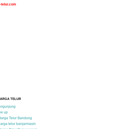
telur.com
HARGA TELUR
pengunjung
ve up
Harga Telur Bandung
arga telur banjarmasin