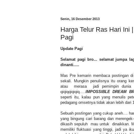
Senin, 16 Desember 2013
Harga Telur Ras Hari Ini 
Pagi
Update Pagi
Selamat pagi bro... selamat jumpa lag
dinanti.....
Mas Pre kemarin membaca postingan di 
sekali. Mungkin penulisnya itu orang k
atau merasa jadi pemimpin dunia pe
qiqiqqiqiqiq.....
IMPOSSIBLE DREAM BR
seperti itu, kalau pun yang menulis pet
pedagang omsetnya tidak akan lebih dari 1
Sebuah postingan yang cukup aneh.... har
yang bingung cari barang dan merengek-r
dikasih sepuluh mau untuk dinaikkan. 
memiliki fluktuasi yang tinggi, jadi ya ik