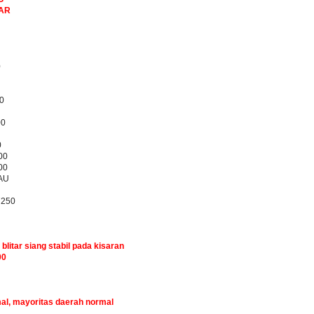
BAR
0
0
00
0
00
00
AU
7250
 blitar siang stabil pada kisaran
00
mal, mayoritas daerah normal