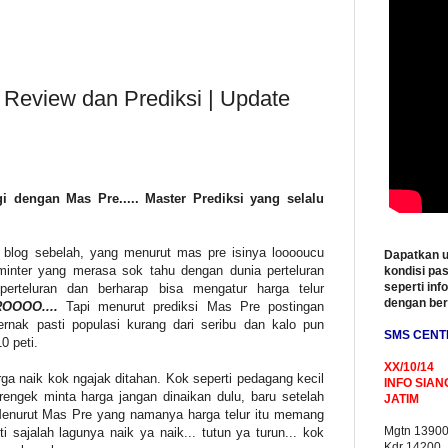
| Review dan Prediksi | Update
i dengan Mas Pre..... Master Prediksi yang selalu
blog sebelah, yang menurut mas pre isinya looooucu
Dapatkan u
eminter yang merasa sok tahu dengan dunia perteluran
kondisi pas
seperti inf
rteluran dan berharap bisa mengatur harga telur
dengan be
OOOO....
Tapi menurut prediksi Mas Pre postingan
ernak pasti populasi kurang dari seribu dan kalo pun
SMS CENT
0 peti.
XX/10/14
ga naik kok ngajak ditahan. Kok seperti pedagang kecil
INFO SIAN
engek minta harga jangan dinaikan dulu, baru setelah
JATIM
Menurut Mas Pre yang namanya harga telur itu memang
Mgtn 1390
uti sajalah lagunya naik ya naik... tutun ya turun... kok
Kdr 14200