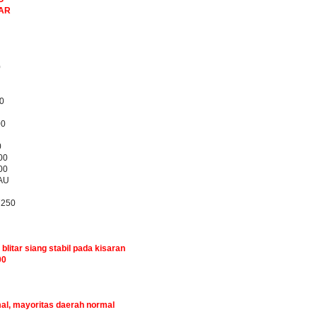
BAR
0
0
00
0
00
00
AU
7250
 blitar siang stabil pada kisaran
00
mal, mayoritas daerah normal