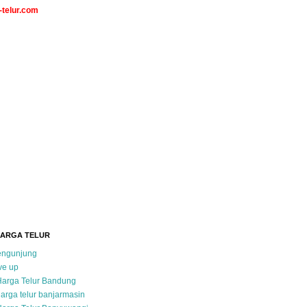
telur.com
HARGA TELUR
pengunjung
ve up
Harga Telur Bandung
arga telur banjarmasin