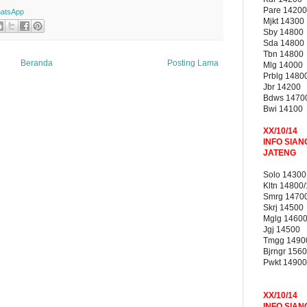
Pare 14200
atsApp
Mjkt 14300
Sby 14800
Sda 14800
Tbn 14800
Beranda
Posting Lama
Mlg 14000
Prblg 1480
Jbr 14200
Bdws 1470
Bwi 14100
XX/10/14
INFO SIAN
JATENG
Solo 14300
Kltn 14800
Smrg 1470
Skrj 14500
Mglg 1460
Jgj 14500
Tmgg 1490
Bjrngr 156
Pwkt 14900
XX/10/14
INFO SIAN