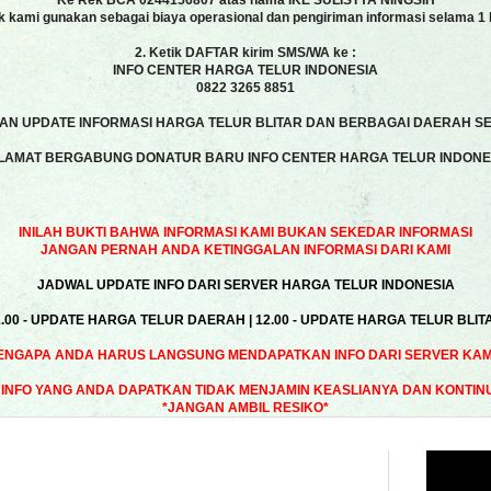
Ke Rek BCA 0244156807 atas nama IKE SULISTYA NINGSIH
k kami gunakan sebagai biaya operasional dan pengiriman informasi selama 1 
2. Ketik DAFTAR kirim SMS/WA ke :
INFO CENTER HARGA TELUR INDONESIA
0822 3265 8851
N UPDATE INFORMASI HARGA TELUR BLITAR DAN BERBAGAI DAERAH SE
LAMAT BERGABUNG DONATUR BARU INFO CENTER HARGA TELUR INDONE
INILAH BUKTI BAHWA INFORMASI KAMI BUKAN SEKEDAR INFORMASI
JANGAN PERNAH ANDA KETINGGALAN INFORMASI DARI KAMI
JADWAL UPDATE INFO DARI SERVER HARGA TELUR INDONESIA
1.00 - UPDATE HARGA TELUR DAERAH | 12.00 - UPDATE HARGA TELUR BLIT
ENGAPA ANDA HARUS LANGSUNG MENDAPATKAN INFO DARI SERVER KAMI
INFO YANG ANDA DAPATKAN TIDAK MENJAMIN KEASLIANYA DAN KONTIN
*JANGAN AMBIL RESIKO*