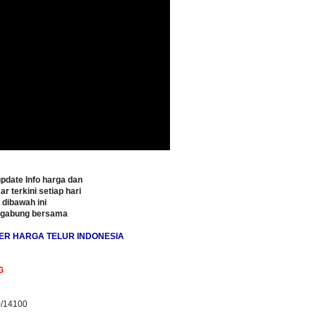
pdate Info harga dan
ar terkini setiap hari
o dibawah ini
rgabung bersama
ER HARGA TELUR INDONESIA
G
0/14100