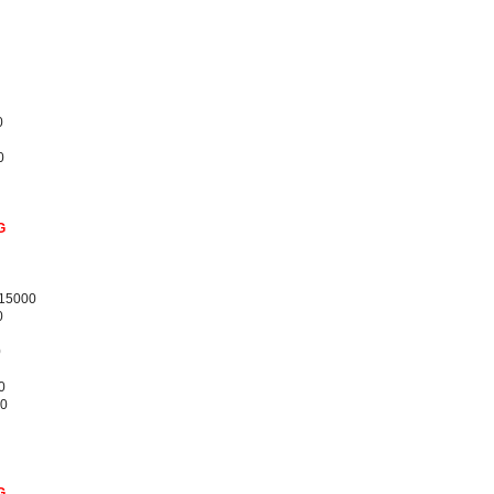
0
0
G
/15000
0
0
0
00
G