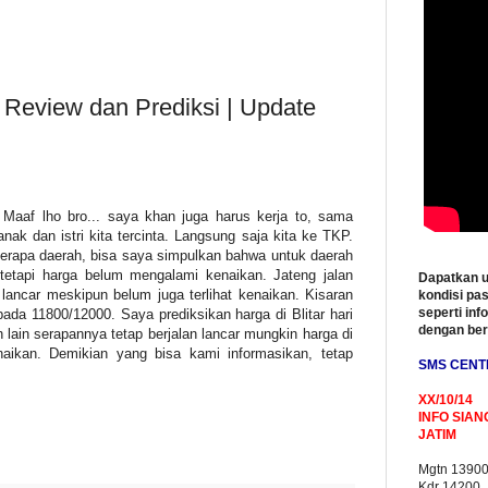
| Review dan Prediksi | Update
 Maaf lho bro... saya khan juga harus kerja to, sama
ak dan istri kita tercinta. Langsung saja kita ke TKP.
berapa daerah, bisa saya simpulkan bahwa untuk daerah
 tetapi harga belum mengalami kenaikan. Jateng jalan
Dapatkan u
lancar meskipun belum juga terlihat kenaikan. Kisaran
kondisi pas
seperti inf
pada 11800/12000. Saya prediksikan harga di Blitar hari
dengan be
h lain serapannya tetap berjalan lancar mungkin harga di
naikan. Demikian yang bisa kami informasikan, tetap
SMS CENT
XX/10/14
INFO SIAN
JATIM
Mgtn 1390
Kdr 14200