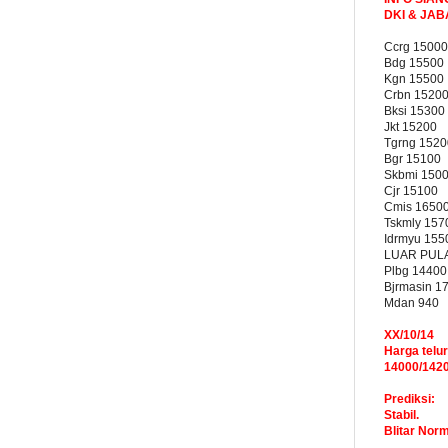
DKI & JA
Ccrg 15000
Bdg 15500
Kgn 15500
Crbn 1520
Bksi 15300
Jkt 15200
Tgrng 1520
Bgr 15100
Skbmi 150
Cjr 15100
Cmis 1650
Tskmly 157
Idrmyu 155
LUAR PUL
Plbg 14400
Bjrmasin 1
Mdan 940
XX/10/14
Harga telur
14000/142
Prediksi:
Stabil.
Blitar Nor