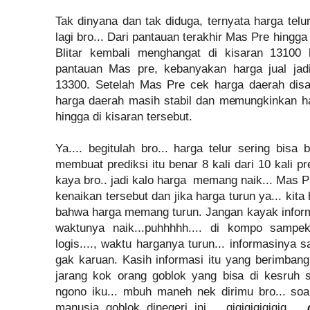
Tak dinyana dan tak diduga, ternyata harga telu
lagi bro... Dari pantauan terakhir Mas Pre hingga
Blitar kembali menghangat di kisaran 13100 
pantauan Mas pre, kebanyakan harga jual jad
13300. Setelah Mas Pre cek harga daerah disan
harga daerah masih stabil dan memungkinkan har
hingga di kisaran tersebut.
Ya.... begitulah bro... harga telur sering bisa
membuat prediksi itu benar 8 kali dari 10 kali pr
kaya bro.. jadi kalo harga memang naik... Mas 
kenaikan tersebut dan jika harga turun ya... kita
bahwa harga memang turun. Jangan kayak informa
waktunya naik...puhhhhh.... di kompo sampe
logis...., waktu harganya turun... informasiny
gak karuan. Kasih informasi itu yang berimbang
jarang kok orang goblok yang bisa di kesruh
ngono iku... mbuh maneh nek dirimu bro... soa
manusia goblok dinegeri ini.... qiqiqiqiqiqiq....